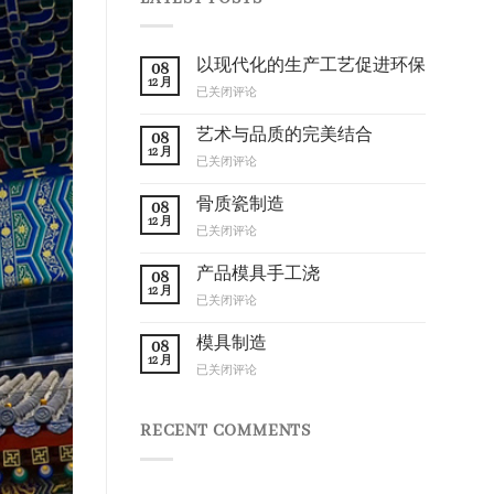
以现代化的生产工艺促进环保
08
12 月
以
已关闭评论
现
代
艺术与品质的完美结合
08
化
12 月
艺
已关闭评论
的
术
生
与
骨质瓷制造
产
08
品
12 月
工
骨
已关闭评论
质
艺
质
的
促
瓷
产品模具手工浇
完
08
进
制
12 月
美
环
产
已关闭评论
造
结
保
品
合
模
模具制造
08
具
12 月
模
已关闭评论
手
具
工
制
浇
造
RECENT COMMENTS