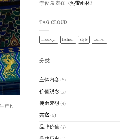
李俊
发表在《
热带雨林
》
TAG CLOUD
brooklyn
fashion
style
women
分类
主体内容
(8)
价值观念
(3)
使命梦想
(4)
生产过
其它
(6)
品牌价值
(4)
品牌历史
(1)