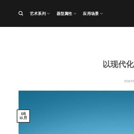
跳
到
艺术系列
器型属性
应用场景
内
容
以现代化
POST
08
12 月