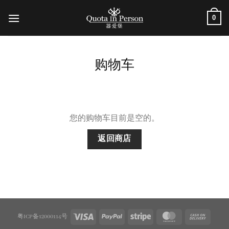
跳
0
到
内
容
购物车
您的购物车目前是空的。
返回商店
粤ICP备12000114号