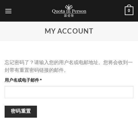
跳
0
到
内
容
MY ACCOUNT
忘记密码了？请输入您的用户名或电邮地址。您将会收到一
封带有重置密码链接的邮件。
用户名或电子邮件
*
密码重置