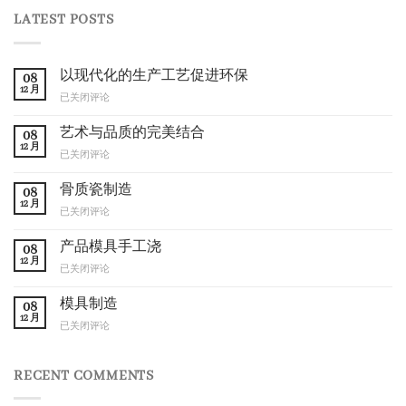
LATEST POSTS
以现代化的生产工艺促进环保
08
12 月
以
已关闭评论
现
代
艺术与品质的完美结合
08
化
12 月
艺
已关闭评论
的
术
生
与
骨质瓷制造
产
08
品
12 月
工
骨
已关闭评论
质
艺
质
的
促
瓷
产品模具手工浇
完
08
进
制
12 月
美
环
产
已关闭评论
造
结
保
品
合
模
模具制造
08
具
12 月
模
已关闭评论
手
具
工
制
浇
造
RECENT COMMENTS