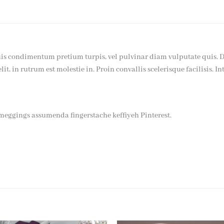
Duis condimentum pretium turpis, vel pulvinar diam vulputate quis. D
lit, in rutrum est molestie in. Proin convallis scelerisque facilisis. I
meggings assumenda fingerstache keffiyeh Pinterest.