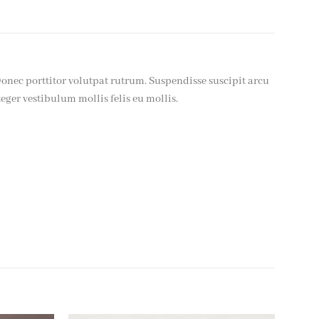
onec porttitor volutpat rutrum. Suspendisse suscipit arcu
nteger vestibulum mollis felis eu mollis.