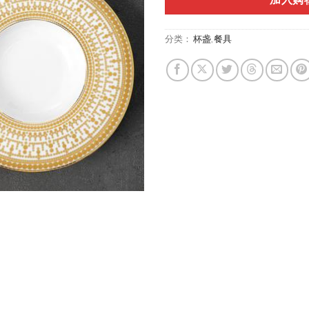
加入购
分类：
杯盏
,
餐具