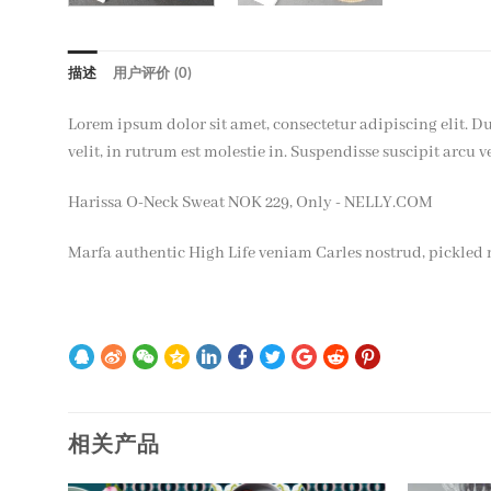
描述
用户评价 (0)
Lorem ipsum dolor sit amet, consectetur adipiscing elit. 
velit, in rutrum est molestie in. Suspendisse suscipit arcu ve
Harissa O-Neck Sweat NOK 229, Only - NELLY.COM
Marfa authentic High Life veniam Carles nostrud, pickled 
相关产品