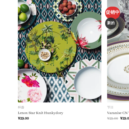
促销中
加入
加入
心愿
心愿
单
单
新的
杯盏
节日
Lenox Star Knit Hunkydory
Varanise CN 
原
¥
29.00
¥
29.00
¥
29.
价
为：