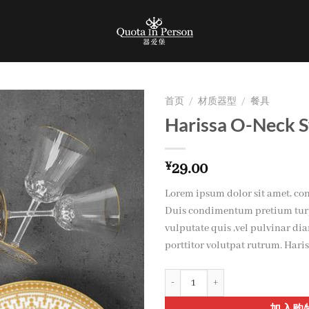
首页
/
材质器型
/
餐具
Harissa O-Neck 
加入
心愿
单
¥
29.00
Lorem ipsum dolor sit amet, cons
Duis condimentum pretium turp
vulputate quis ,vel pulvinar di
porttitor volutpat rutrum. Hari
Harissa O-Neck Sweat 数量