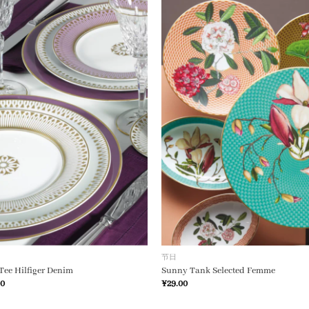
加入
心愿
单
节日
Tee Hilfiger Denim
Sunny Tank Selected Femme
当
00
¥
29.00
前
价