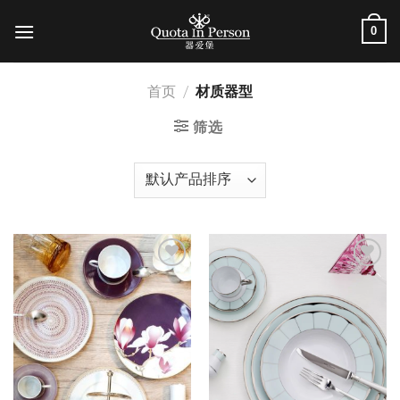
跳
0
到
内
容
首页
/
材质器型
筛选
加入
加入
心愿
心愿
单
单