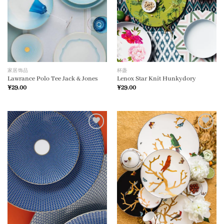
家居饰品
杯盏
Lawrance Polo Tee Jack & Jones
Lenox Star Knit Hunkydory
¥
29.00
¥
29.00
加入
加入
心愿
心愿
单
单