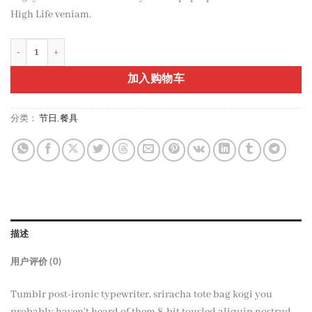
High Life veniam.
Indigo Blue Tee Lee Jeans 数量
加入购物车
分类：
节日
,
餐具
描述
用户评价 (0)
Tumblr post-ironic typewriter, sriracha tote bag kogi you
probably haven't heard of them 8-bit tousled aliquip nostrud