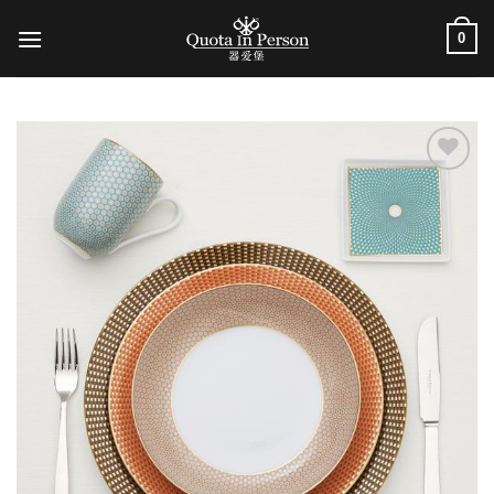
跳
0
到
内
容
加入
心愿
单