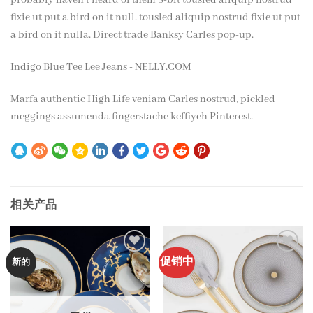
fixie ut put a bird on it null. tousled aliquip nostrud fixie ut put
a bird on it nulla. Direct trade Banksy Carles pop-up.
Indigo Blue Tee Lee Jeans - NELLY.COM
Marfa authentic High Life veniam Carles nostrud, pickled
meggings assumenda fingerstache keffiyeh Pinterest.
相关产品
促销中
加入
加入
新的
心愿
心愿
单
单