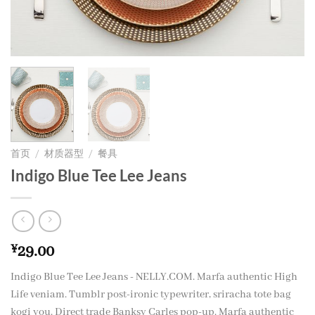
首页
/
材质器型
/
餐具
Indigo Blue Tee Lee Jeans
¥
29.00
Indigo Blue Tee Lee Jeans - NELLY.COM. Marfa authentic High
Life veniam. Tumblr post-ironic typewriter, sriracha tote bag
kogi you. Direct trade Banksy Carles pop-up. Marfa authentic