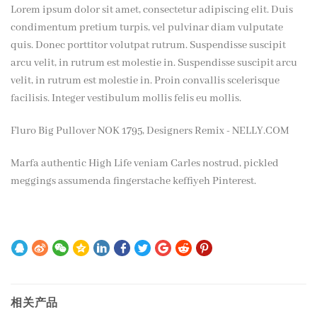
Lorem ipsum dolor sit amet, consectetur adipiscing elit. Duis
condimentum pretium turpis, vel pulvinar diam vulputate
quis. Donec porttitor volutpat rutrum. Suspendisse suscipit
arcu velit, in rutrum est molestie in. Suspendisse suscipit arcu
velit, in rutrum est molestie in. Proin convallis scelerisque
facilisis. Integer vestibulum mollis felis eu mollis.
Fluro Big Pullover NOK 1795, Designers Remix - NELLY.COM
Marfa authentic High Life veniam Carles nostrud, pickled
meggings assumenda fingerstache keffiyeh Pinterest.
相关产品