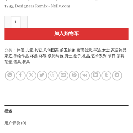
1795, Designers Remix - Nelly.com
Fluro Big Pullover Designers Remix 数量
加入购物车
分类：
伴侣
,
儿童
,
其它
,
几何图案
,
前卫抽象
,
发现创意
,
墨迹
,
女士
,
家居饰品
,
家庭
,
手绘作品
,
杯盏
,
杯碟
,
极简纯色
,
男士
,
盘子
,
礼品
,
艺术系列
,
节日
,
茶具
,
茶壶
,
酒具
,
餐具
描述
用户评价 (0)