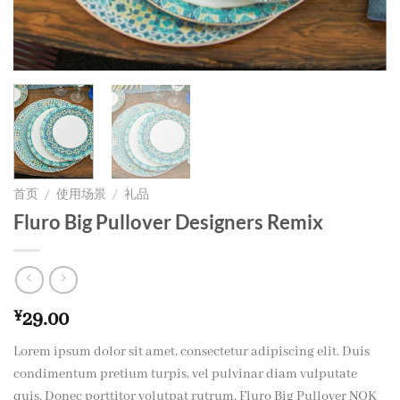
首页
/
使用场景
/
礼品
Fluro Big Pullover Designers Remix
¥
29.00
Lorem ipsum dolor sit amet, consectetur adipiscing elit. Duis
condimentum pretium turpis, vel pulvinar diam vulputate
quis. Donec porttitor volutpat rutrum. Fluro Big Pullover NOK