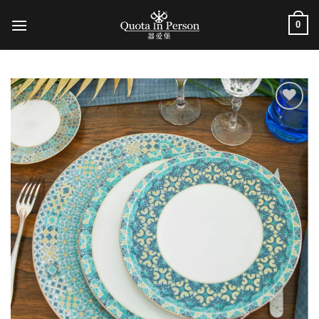
跳
0
到
内
容
加入
心愿
单