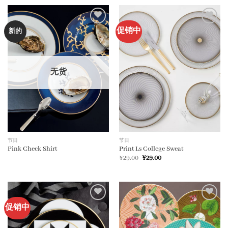
促销中
加入
加入
新的
心愿
心愿
单
单
无货
节日
节日
Pink Check Shirt
Print Ls College Sweat
原
当
¥
29.00
¥
29.00
价
前
为：
价
¥29.00。
格
为：
¥29.00。
促销中
加入
加入
心愿
心愿
单
单