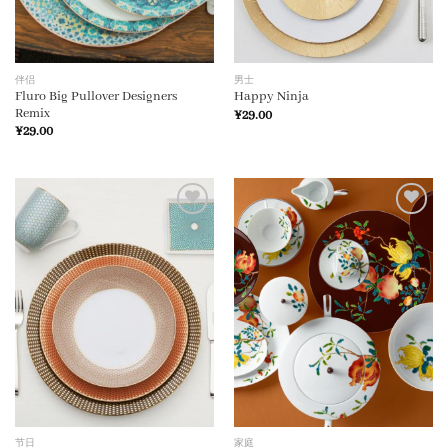
伴侣
男士
Fluro Big Pullover Designers
Happy Ninja
Remix
¥
29.00
¥
29.00
加入
加入
心愿
心愿
单
单
节日
家庭