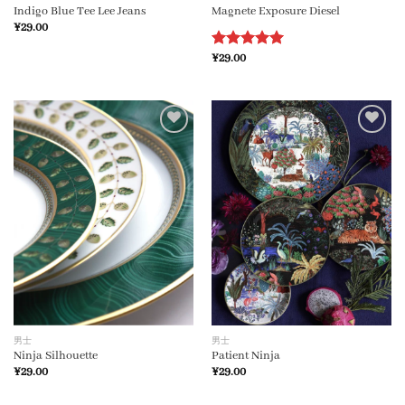
Indigo Blue Tee Lee Jeans
Magnete Exposure Diesel
¥
29.00
评分
¥
29.00
5.00
&sol; 5
加入
加入
心愿
心愿
单
单
男士
男士
Ninja Silhouette
Patient Ninja
¥
29.00
¥
29.00