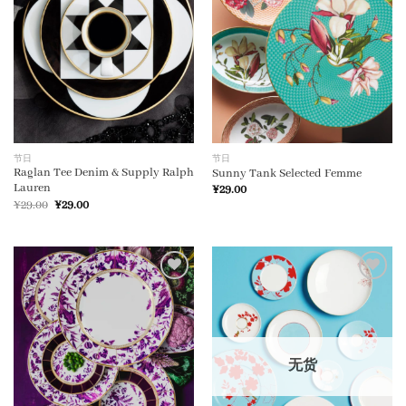
节日
节日
Raglan Tee Denim & Supply Ralph
Sunny Tank Selected Femme
Lauren
¥
29.00
原
当
¥
29.00
¥
29.00
价
前
为：
价
¥29.00。
格
为：
¥29.00。
加入
加入
心愿
心愿
单
单
无货