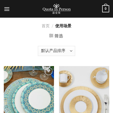
跳
0
到
内
容
首页
/
使用场景
筛选
加入
加入
心愿
心愿
单
单