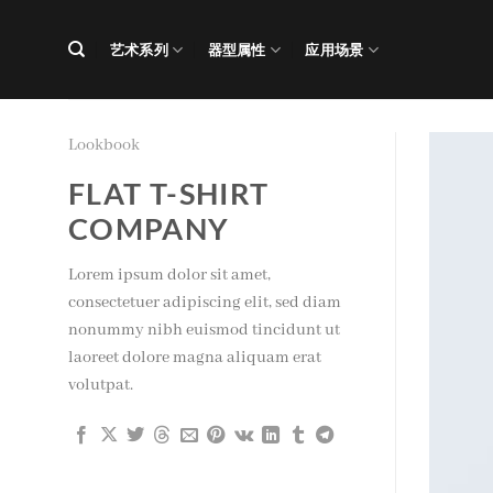
跳
到
艺术系列
器型属性
应用场景
内
容
Lookbook
FLAT T-SHIRT
COMPANY
Lorem ipsum dolor sit amet,
consectetuer adipiscing elit, sed diam
nonummy nibh euismod tincidunt ut
laoreet dolore magna aliquam erat
volutpat.