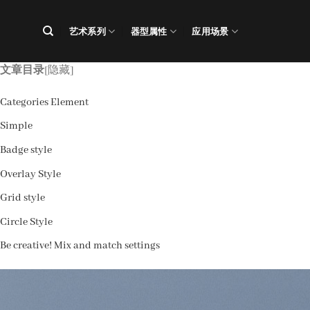
跳
到
艺术系列
器型属性
应用场景
内
容
文章目录
[隐藏]
Categories Element
Simple
Badge style
Overlay Style
Grid style
Circle Style
Be creative! Mix and match settings