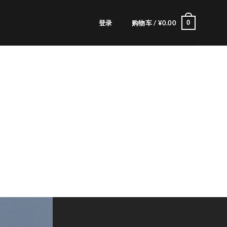
0
登录
购物车 /
¥
0.00